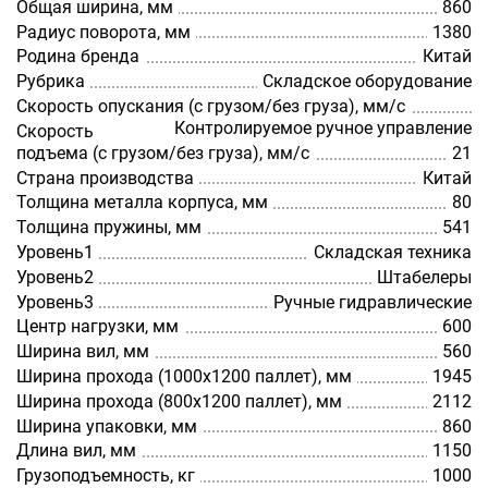
Общая ширина, мм
860
Радиус поворота, мм
1380
Родина бренда
Китай
Рубрика
Складское оборудование
Скорость опускания (с грузом/без груза), мм/с
Контролируемое ручное управление
Скорость
подъема (с грузом/без груза), мм/с
21
Страна производства
Китай
Толщина металла корпуса, мм
80
Толщина пружины, мм
541
Уровень1
Складская техника
Уровень2
Штабелеры
Уровень3
Ручные гидравлические
Центр нагрузки, мм
600
Ширина вил, мм
560
Ширина прохода (1000х1200 паллет), мм
1945
Ширина прохода (800х1200 паллет), мм
2112
Ширина упаковки, мм
860
Длина вил, мм
1150
Грузоподъемность, кг
1000