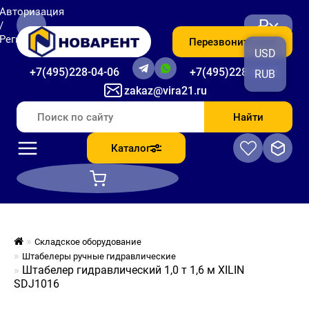
Авторизация
₽
/
Регистрация
Перезвоните мне
USD
+7(495)228-04-06
+7(495)228-06-56
RUB
zakaz@vira21.ru
Найти
Каталог
Складское оборудование
Штабелеры ручные гидравлические
Штабелер гидравлический 1,0 т 1,6 м XILIN
SDJ1016