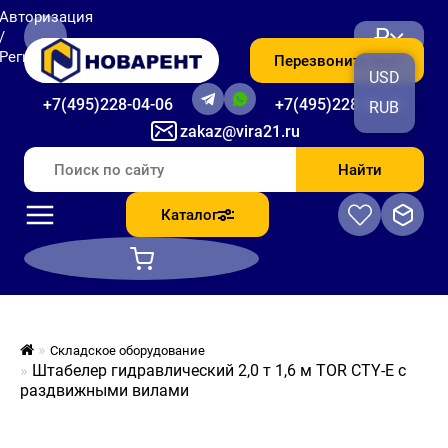
Авторизация
₽
/
Регистрация
Перезвоните мне
USD
+7(495)228-04-06
+7(495)228-06-56
RUB
zakaz@vira21.ru
Найти
Каталог
Складское оборудование
Штабелер гидравлический 2,0 т 1,6 м TOR CTY-E с
раздвижными вилами