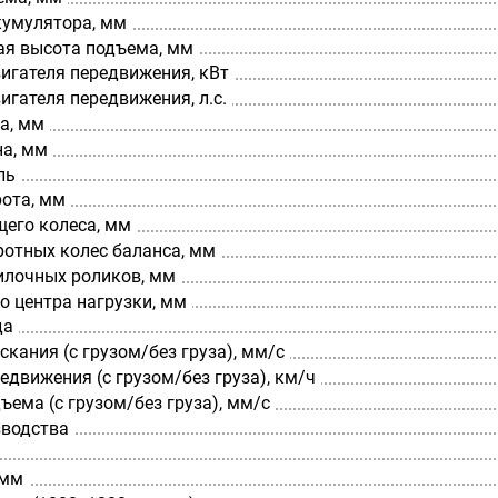
кумулятора, мм
я высота подъема, мм
игателя передвижения, кВт
гателя передвижения, л.с.
а, мм
а, мм
ль
рота, мм
щего колеса, мм
ротных колес баланса, мм
илочных роликов, мм
о центра нагрузки, мм
да
скания (с грузом/без груза), мм/с
едвижения (с грузом/без груза), км/ч
ъема (с грузом/без груза), мм/с
зводства
 мм