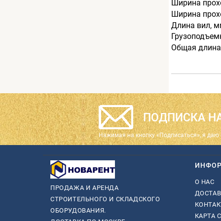
Ширина прохо
Ширина прохо
Длина вил, 
Грузоподъемн
Общая длина
ПОДПИСКА НА
Нажимая на кнопку «Подписаться», я даю 
ИНФО
О НАС
ПРОДАЖА И АРЕНДА
ДОСТАВ
СТРОИТЕЛЬНОГО И СКЛАДСКОГО
КОНТА
ОБОРУДОВАНИЯ.
КАРТА 