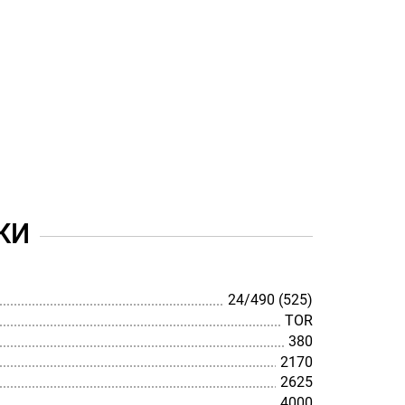
КИ
24/490 (525)
TOR
380
2170
2625
4000