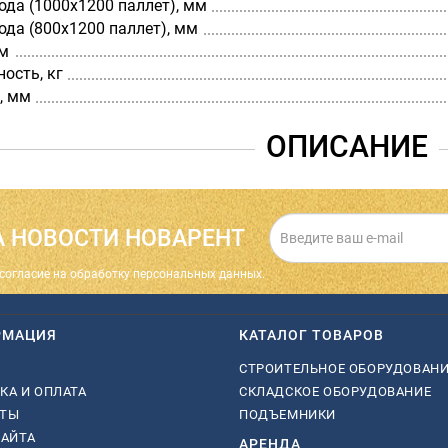
да (1000х1200 паллет), мм
да (800х1200 паллет), мм
мм
ость, кг
, мм
ОПИСАНИЕ
 НОВОСТИ НОВАРЕНТ
cогласие на обработку персональных данных.
РМАЦИЯ
КАТАЛОГ ТОВАРОВ
СТРОИТЕЛЬНОЕ ОБОРУДОВАН
КА И ОПЛАТА
СКЛАДСКОЕ ОБОРУДОВАНИЕ
КТЫ
ПОДЪЕМНИКИ
САЙТА
АРЕНДА