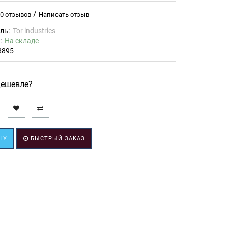
/
0 отзывов
Написать отзыв
ль:
Tor industries
ь:
На складе
8895
ешевле?
НУ
БЫСТРЫЙ ЗАКАЗ