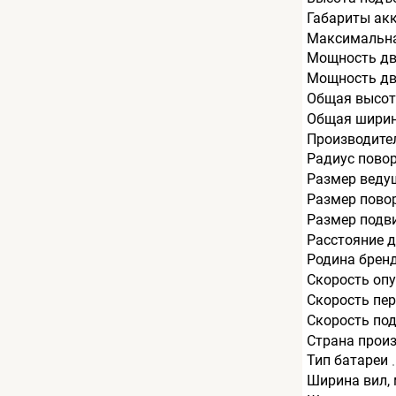
Габариты ак
Максимальна
Мощность дв
Мощность дви
Общая высот
Общая ширин
Производите
Радиус пово
Размер веду
Размер пово
Размер подв
Расстояние д
Родина брен
Скорость опу
Скорость пер
Скорость под
Страна прои
Тип батареи
Ширина вил,