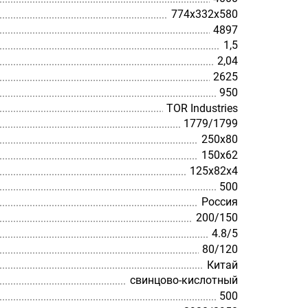
774х332х580
4897
1,5
2,04
2625
950
TOR Industries
1779/1799
250х80
150х62
125х82х4
500
Россия
200/150
4.8/5
80/120
Китай
cвинцово-кислотный
500