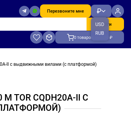
₽
Перезвоните мне
Найти
USD
RUB
0
товаров, на 0.00 ₽
0A-II с выдвижными вилами (с платформой)
 М TOR CQDH20A-II С
ПЛАТФОРМОЙ)