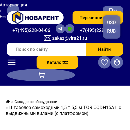
Авторизация
₽
/
Регистрация
Перезвоните мне
USD
+7(495)228-04-06
+7(495)228-06-56
RUB
zakaz@vira21.ru
Найти
Каталог
Складское оборудование
Штабелер самоходный 1,5 т 5,5 м TOR CQDH15A-II с
выдвижными вилами (с платформой)