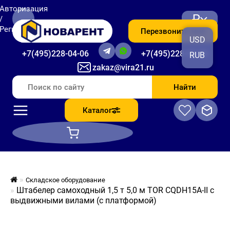
Авторизация
₽
/
Регистрация
Перезвоните мне
USD
+7(495)228-04-06
+7(495)228-06-56
RUB
zakaz@vira21.ru
Найти
Каталог
Складское оборудование
Штабелер самоходный 1,5 т 5,0 м TOR CQDH15A-II с
выдвижными вилами (с платформой)