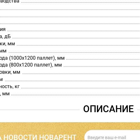
зводства
ния
а, дБ
ки, мм
 мм
да (1000х1200 паллет), мм
да (800х1200 паллет), мм
овки, мм
мм
ость, кг
, мм
ОПИСАНИЕ
 НОВОСТИ НОВАРЕНТ