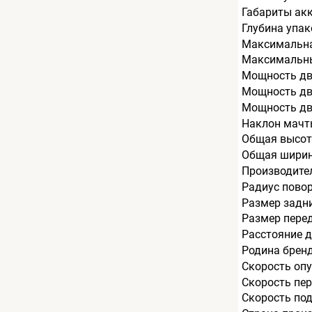
Габариты ак
Глубина упак
Максимальна
Максимальный
Мощность дв
Мощность дви
Мощность дв
Наклон мачт
Общая высот
Общая ширин
Производите
Радиус пово
Размер задни
Размер перед
Расстояние д
Родина брен
Скорость опу
Скорость пер
Скорость под