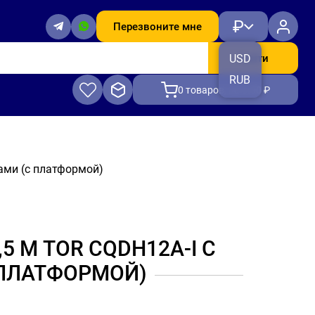
₽
Перезвоните мне
Найти
USD
RUB
0
товаров, на 0.00 ₽
ами (c платформой)
5 М TOR CQDH12A-I С
ПЛАТФОРМОЙ)