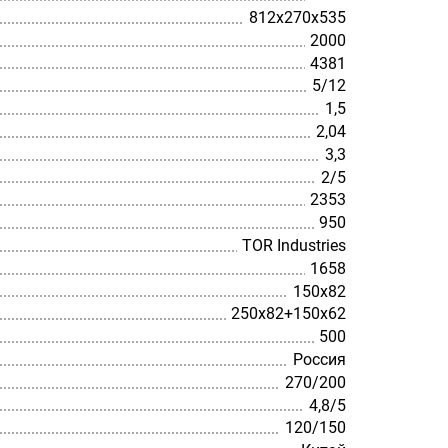
812х270х535
2000
4381
5/12
1,5
2,04
3,3
2/5
2353
950
TOR Industries
1658
150х82
250х82+150х62
500
Россия
270/200
4,8/5
120/150