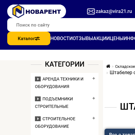
zakaz@vira21.ru
НОВОСТИ
ОТЗЫВЫ
АКЦИИ
ЦЕНЫ
ИНФ
Каталог
КАТЕГОРИИ
Складское
Штабелер с
АРЕНДА ТЕХНИКИ И
ОБОРУДОВАНИЯ
ПОДЪЕМНИКИ
ШТА
СТРОИТЕЛЬНЫЕ
СТРОИТЕЛЬНОЕ
ОБОРУДОВАНИЕ
Все о това