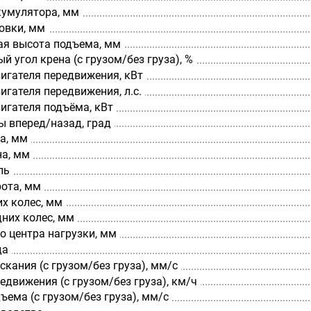
кумулятора, мм
овки, мм
я высота подъема, мм
 угол крена (с грузом/без груза), %
игателя передвижения, кВт
гателя передвижения, л.с.
игателя подъёма, кВт
ы вперед/назад, град
а, мм
а, мм
ль
рота, мм
х колес, мм
них колес, мм
о центра нагрузки, мм
да
скания (с грузом/без груза), мм/с
едвижения (с грузом/без груза), км/ч
ъема (с грузом/без груза), мм/с