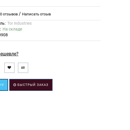
/
0 отзывов
Написать отзыв
ль:
Tor industries
ь:
На складе
8908
ешевле?
НУ
БЫСТРЫЙ ЗАКАЗ