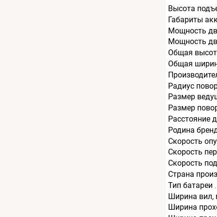
Высота подъ
Габариты ак
Мощность дв
Мощность дви
Общая высот
Общая ширин
Производите
Радиус пово
Размер веду
Размер пово
Расстояние д
Родина брен
Скорость опу
Скорость пер
Скорость под
Страна прои
Тип батареи
Ширина вил,
Ширина прохо