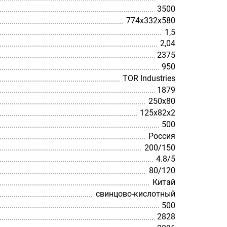
3500
774х332х580
1,5
2,04
2375
950
TOR Industries
1879
250х80
125х82х2
500
Россия
200/150
4.8/5
80/120
Китай
cвинцово-кислотный
500
2828