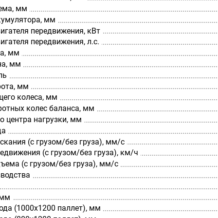
ема, мм
кумулятора, мм
игателя передвижения, кВт
гателя передвижения, л.с.
а, мм
а, мм
ль
рота, мм
щего колеса, мм
ротных колес баланса, мм
о центра нагрузки, мм
да
скания (с грузом/без груза), мм/с
едвижения (с грузом/без груза), км/ч
ъема (с грузом/без груза), мм/с
зводства
 мм
да (1000х1200 паллет), мм