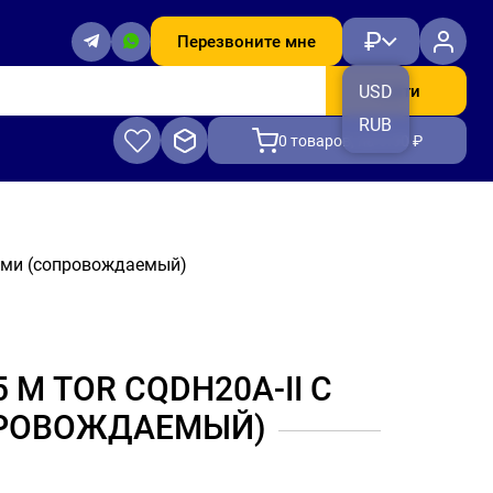
₽
Перезвоните мне
Найти
USD
RUB
0
товаров, на 0.00 ₽
лами (сопровождаемый)
 М TOR CQDH20A-II С
РОВОЖДАЕМЫЙ)