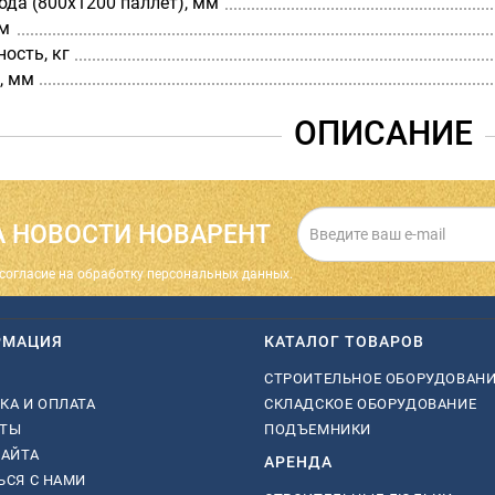
да (800х1200 паллет), мм
мм
ость, кг
, мм
ОПИСАНИЕ
 НОВОСТИ НОВАРЕНТ
cогласие на обработку персональных данных.
РМАЦИЯ
КАТАЛОГ ТОВАРОВ
СТРОИТЕЛЬНОЕ ОБОРУДОВАН
КА И ОПЛАТА
СКЛАДСКОЕ ОБОРУДОВАНИЕ
КТЫ
ПОДЪЕМНИКИ
САЙТА
АРЕНДА
ЬСЯ С НАМИ