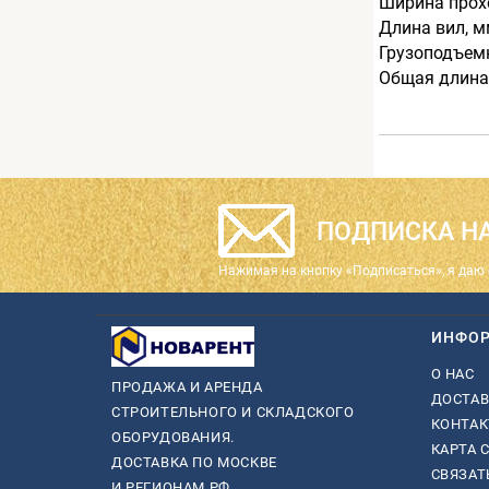
Ширина прохо
Длина вил, 
Грузоподъемн
Общая длина
ПОДПИСКА НА
Нажимая на кнопку «Подписаться», я даю 
ИНФО
О НАС
ПРОДАЖА И АРЕНДА
ДОСТАВ
СТРОИТЕЛЬНОГО И СКЛАДСКОГО
КОНТА
ОБОРУДОВАНИЯ.
КАРТА 
ДОСТАВКА ПО МОСКВЕ
СВЯЗАТ
И РЕГИОНАМ РФ