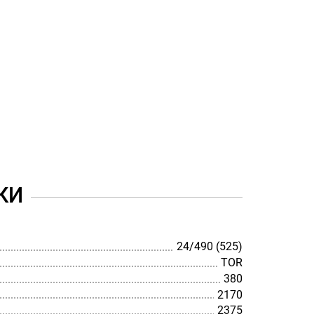
КИ
24/490 (525)
TOR
380
2170
2375