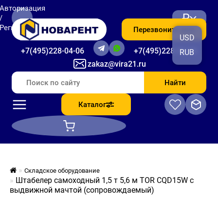
Авторизация
₽
/
Регистрация
Перезвоните мне
USD
+7(495)228-04-06
+7(495)228-06-56
RUB
zakaz@vira21.ru
Найти
Каталог
Складское оборудование
Штабелер самоходный 1,5 т 5,6 м TOR CQD15W с
выдвижной мачтой (сопровождаемый)