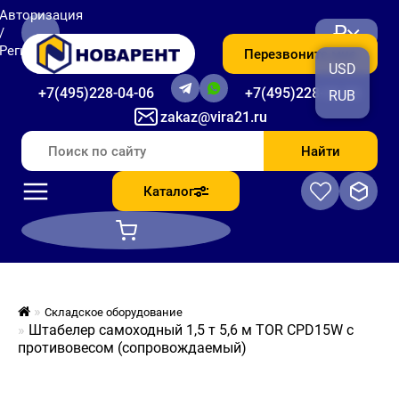
Авторизация
₽
/
Регистрация
Перезвоните мне
USD
+7(495)228-04-06
+7(495)228-06-56
RUB
zakaz@vira21.ru
Найти
Каталог
Складское оборудование
Штабелер самоходный 1,5 т 5,6 м TOR CPD15W с
противовесом (сопровождаемый)