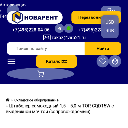
Авторизация
₽
/
Регистрация
Перезвоните мне
USD
+7(495)228-04-06
+7(495)228-06-56
RUB
zakaz@vira21.ru
Найти
Каталог
Складское оборудование
Штабелер самоходный 1,5 т 5,0 м TOR CQD15W с
выдвижной мачтой (сопровождаемый)