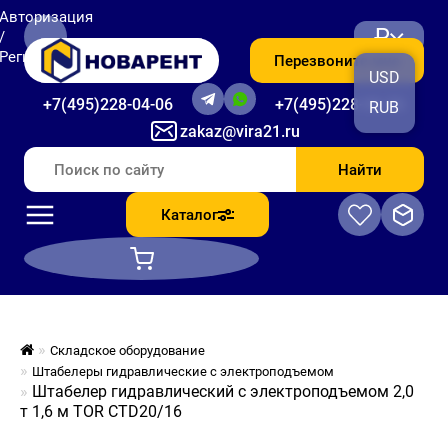
Авторизация
₽
/
Регистрация
Перезвоните мне
USD
+7(495)228-04-06
+7(495)228-06-56
RUB
zakaz@vira21.ru
Найти
Каталог
Складское оборудование
Штабелеры гидравлические c электроподъемом
Штабелер гидравлический с электроподъемом 2,0
т 1,6 м TOR CTD20/16