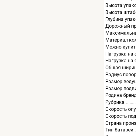
Высота упак
Высота штаб
Глубина упак
Дорожный пр
Максимальный
Материал ко
Можно купит
Нагрузка на о
Нагрузка на 
Общая ширин
Радиус пово
Размер веду
Размер подв
Родина брен
Рубрика
Скорость опу
Скорость под
Страна прои
Тип батареи