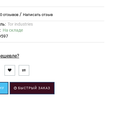
/
0 отзывов
Написать отзыв
ль:
Tor industries
ь:
На складе
9597
ешевле?
НУ
БЫСТРЫЙ ЗАКАЗ