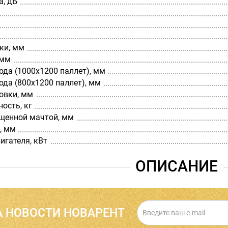
а, дБ
ки, мм
 мм
да (1000х1200 паллет), мм
да (800х1200 паллет), мм
овки, мм
ость, кг
ущенной мачтой, мм
, мм
игателя, кВт
ОПИСАНИЕ
 НОВОСТИ НОВАРЕНТ