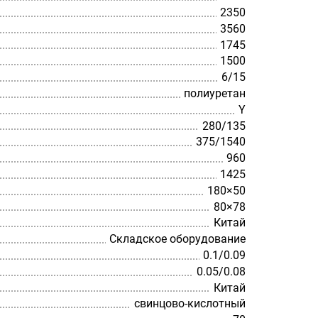
2350
3560
1745
1500
6/15
полиуретан
Y
280/135
375/1540
960
1425
180×50
80×78
Китай
Складское оборудование
0.1/0.09
0.05/0.08
Китай
свинцово-кислотный