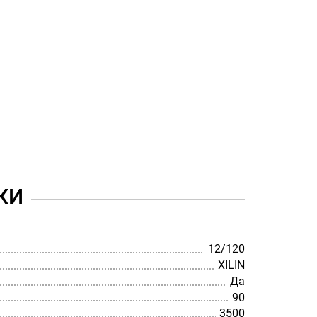
КИ
12/120
XILIN
Да
90
3500