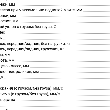
овки, мм
елера при максимально поднятой мачте, мм
овки, мм
освет, мм
 уклон с грузом/без груза, %
лес
ь
сь, передняя/задняя, без нагрузки, кг
ось, передняя/задняя, груженая, кг
а, мм
рота, мм
щего колеса, мм
илочных роликов, мм
да
скания (с грузом/без груза), мм/с
ъема (с грузом/без груза), мм/с
зводства