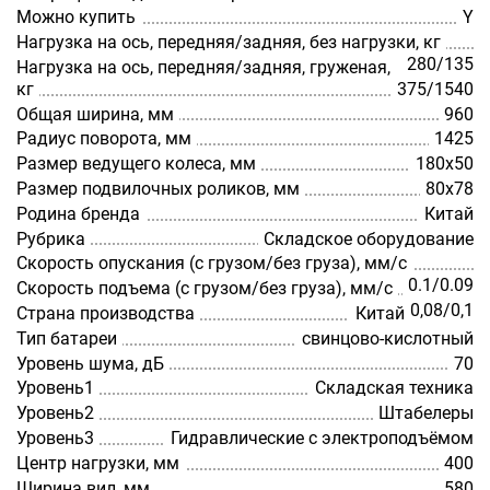
Можно купить
Y
Нагрузка на ось, передняя/задняя, без нагрузки, кг
280/135
Нагрузка на ось, передняя/задняя, груженая,
кг
375/1540
Общая ширина, мм
960
Радиус поворота, мм
1425
Размер ведущего колеса, мм
180х50
Размер подвилочных роликов, мм
80х78
Родина бренда
Китай
Рубрика
Складское оборудование
Скорость опускания (с грузом/без груза), мм/с
0.1/0.09
Скорость подъема (с грузом/без груза), мм/с
0,08/0,1
Страна производства
Китай
Тип батареи
свинцово-кислотный
Уровень шума, дБ
70
Уровень1
Складская техника
Уровень2
Штабелеры
Уровень3
Гидравлические с электроподъёмом
Центр нагрузки, мм
400
Ширина вил, мм
580