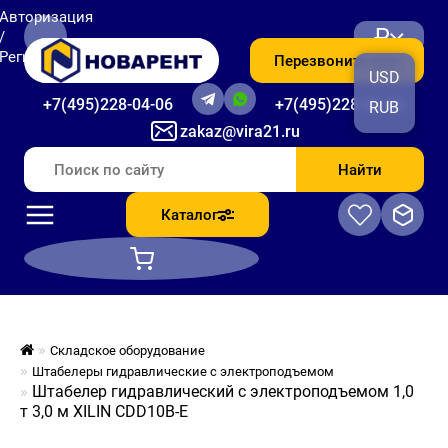
Авторизация
₽
/
Регистрация
Перезвоните мне
USD
+7(495)228-04-06
+7(495)228-06-56
RUB
zakaz@vira21.ru
Найти
Каталог
Складское оборудование
Штабелеры гидравлические c электроподъемом
Штабелер гидравлический с электроподъемом 1,0
т 3,0 м XILIN CDD10B-E