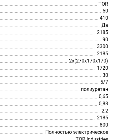
TOR
50
410
Да
2185
90
3300
2185
2х(270х170х170)
1720
30
5/7
полиуретан
0,65
0,88
2,2
2185
800
Полностью электрическое
TOR Industries