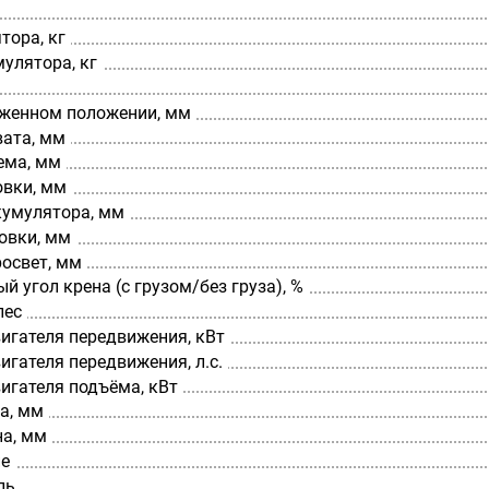
тора, кг
мулятора, кг
оженном положении, мм
вата, мм
ема, мм
овки, мм
кумулятора, мм
овки, мм
освет, мм
 угол крена (с грузом/без груза), %
лес
игателя передвижения, кВт
гателя передвижения, л.с.
игателя подъёма, кВт
а, мм
а, мм
е
ль