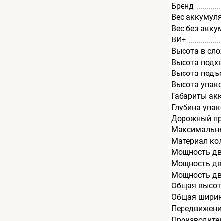
Бренд
Вес аккумуля
Вес без акку
ВИ+
Высота в сл
Высота подх
Высота подъ
Высота упак
Габариты ак
Глубина упак
Дорожный пр
Максимальный
Материал ко
Мощность дв
Мощность дви
Мощность дв
Общая высот
Общая ширин
Передвижени
Производите