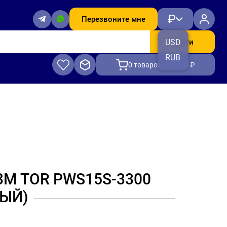
₽
Перезвоните мне
Найти
USD
RUB
0
товаров, на 0.00 ₽
)
3М TOR PWS15S-3300
ЫЙ)