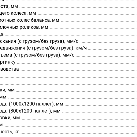
рота, мм
щего колеса, мм
ротных колес баланса, мм
илочных роликов, мм
да
скания (с грузом/без груза), мм/с
едвижения (с грузом/без груза), км/ч
ъема (с грузом/без груза), мм/с
артинку
зводства
ки, мм
 мм
да (1000х1200 паллет), мм
да (800х1200 паллет), мм
овки, мм
мм
ость, кг