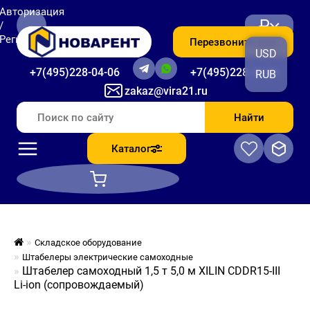
Авторизация
₽
/
Регистрация
Перезвоните мне
USD
+7(495)228-04-06
+7(495)228-06-56
RUB
zakaz@vira21.ru
Найти
Каталог
Складское оборудование
Штабелеры электрические самоходные
Штабелер самоходный 1,5 т 5,0 м XILIN CDDR15-III
Li-ion (сопровождаемый)