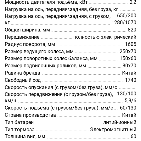
Мощность двигателя подъёма, кВт
2,2
Нагрузка на ось, передняя\задняя, без груза, кг
650/200
Нагрузка на ось, передняя\задняя, с грузом,
кг
1280/1070
Общая ширина, мм
820
Передвижение
полностью электрический
Радиус поворота, мм
1605
Размер ведущего колеса, мм
250х70
Размер поворотных колес баланса, мм
150х60
Размер подвилочных роликов, мм
80х70
Родина бренда
Китай
Свободный ход
1740
Скорость опускания (с грузом/без груза), мм/с
130/100
Скорость передвижения (с грузом/без груза),
км/ч
5,8/6
Скорость подъема (с грузом/без груза), мм/с
60/130
Страна производства
Китай
Тип батареи
литий-ионный
Тип тормоза
Электромагнитный
Толщина вил, мм
60