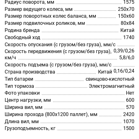
Радиус поворота, мм
1575
Размер ведущего колеса, мм
250х70
Размер поворотных колес баланса, мм
150х60
Размер подвилочных роликов, мм
80х84
Родина бренда
Китай
Свободный ход
1740
Скорость опускания (с грузом/без груза), мм/с
0,39/0,26
Скорость передвижения (с грузом/без груза),
км/ч
5,8/6,0
Скорость подъема (с грузом/без груза), мм/с
0,16/0,24
Страна производства
Китай
Тип батареи
свинцово-кислотный
Тип тормоза
Электромагнитный
Фото упаковки
Нет
Центр нагрузки, мм
600
Ширина вил, мм
570
Ширина прохода (800х1200 паллет), мм
2420
Длина вил, мм
1070
Грузоподъемность, кг
1500