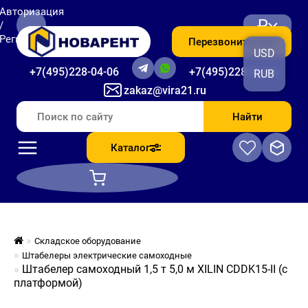
Авторизация
₽
/
Регистрация
Перезвоните мне
USD
+7(495)228-04-06
+7(495)228-06-56
RUB
zakaz@vira21.ru
Найти
Каталог
Складское оборудование
Штабелеры электрические самоходные
Штабелер самоходный 1,5 т 5,0 м XILIN CDDK15-II (с
платформой)