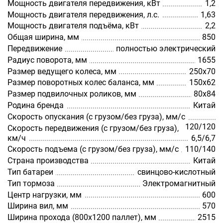
Мощность двигателя передвижения, кВт
1,2
Мощность двигателя передвижения, л.с.
1,63
Мощность двигателя подъёма, кВт
2,2
Общая ширина, мм
850
Передвижение
полностью электрический
Радиус поворота, мм
1655
Размер ведущего колеса, мм
250x70
Размер поворотных колес баланса, мм
150х62
Размер подвилочных роликов, мм
80х84
Родина бренда
Китай
Скорость опускания (с грузом/без груза), мм/с
120/120
Скорость передвижения (с грузом/без груза),
км/ч
6,5/6,7
Скорость подъема (с грузом/без груза), мм/с
110/140
Страна производства
Китай
Тип батареи
свинцово-кислотный
Тип тормоза
Электромагнитный
Центр нагрузки, мм
600
Ширина вил, мм
570
Ширина прохода (800х1200 паллет), мм
2515