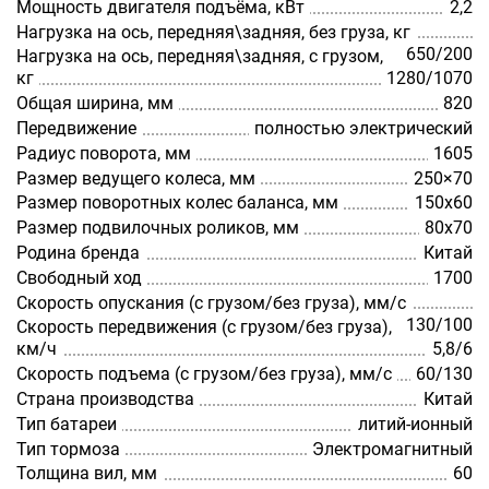
Мощность двигателя подъёма, кВт
2,2
Нагрузка на ось, передняя\задняя, без груза, кг
650/200
Нагрузка на ось, передняя\задняя, с грузом,
кг
1280/1070
Общая ширина, мм
820
Передвижение
полностью электрический
Радиус поворота, мм
1605
Размер ведущего колеса, мм
250×70
Размер поворотных колес баланса, мм
150х60
Размер подвилочных роликов, мм
80х70
Родина бренда
Китай
Свободный ход
1700
Скорость опускания (с грузом/без груза), мм/с
130/100
Скорость передвижения (с грузом/без груза),
км/ч
5,8/6
Скорость подъема (с грузом/без груза), мм/с
60/130
Страна производства
Китай
Тип батареи
литий-ионный
Тип тормоза
Электромагнитный
Толщина вил, мм
60