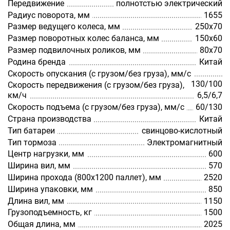
Передвижение
полнотстью электрический
Радиус поворота, мм
1655
Размер ведущего колеса, мм
250x70
Размер поворотных колес баланса, мм
150х60
Размер подвилочных роликов, мм
80х70
Родина бренда
Китай
Скорость опускания (с грузом/без груза), мм/с
130/100
Скорость передвижения (с грузом/без груза),
км/ч
6,5/6,7
Скорость подъема (с грузом/без груза), мм/с
60/130
Страна производства
Китай
Тип батареи
свинцово-кислотный
Тип тормоза
Электромагнитный
Центр нагрузки, мм
600
Ширина вил, мм
570
Ширина прохода (800х1200 паллет), мм
2520
Ширина упаковки, мм
850
Длина вил, мм
1150
Грузоподъемность, кг
1500
Общая длина, мм
2025