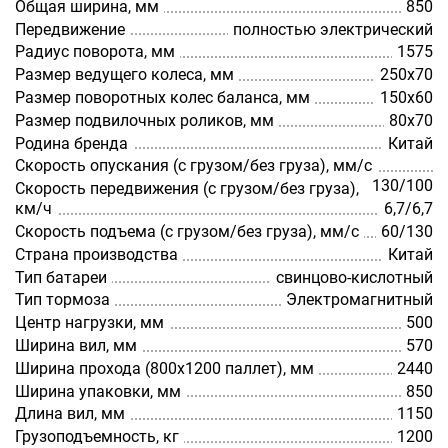
Общая ширина, мм
850
Передвижение
полностью электрический
Радиус поворота, мм
1575
Размер ведущего колеса, мм
250x70
Размер поворотных колес баланса, мм
150х60
Размер подвилочных роликов, мм
80x70
Родина бренда
Китай
Скорость опускания (с грузом/без груза), мм/с
130/100
Скорость передвижения (с грузом/без груза),
км/ч
6,7/6,7
Скорость подъема (с грузом/без груза), мм/с
60/130
Страна производства
Китай
Тип батареи
свинцово-кислотный
Тип тормоза
Электромагнитный
Центр нагрузки, мм
500
Ширина вил, мм
570
Ширина прохода (800х1200 паллет), мм
2440
Ширина упаковки, мм
850
Длина вил, мм
1150
Грузоподъемность, кг
1200