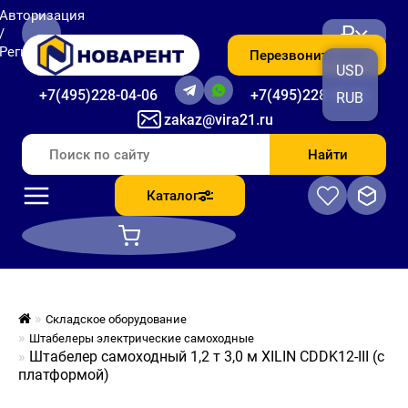
Авторизация
₽
/
Регистрация
Перезвоните мне
USD
+7(495)228-04-06
+7(495)228-06-56
RUB
zakaz@vira21.ru
Найти
Каталог
Складское оборудование
Штабелеры электрические самоходные
Штабелер самоходный 1,2 т 3,0 м XILIN CDDK12-III (с
платформой)