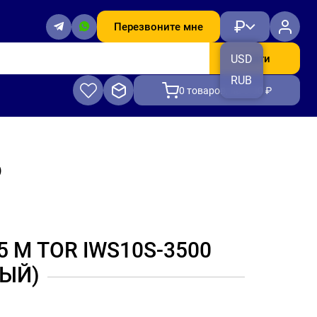
₽
Перезвоните мне
Найти
USD
RUB
0
товаров, на 0.00 ₽
)
 М TOR IWS10S-3500
ЫЙ)