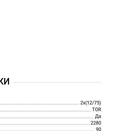
КИ
2х(12/75)
TOR
Да
2280
90