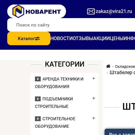
zakaz@vira21.ru
НОВОСТИ
ОТЗЫВЫ
АКЦИИ
ЦЕНЫ
ИНФ
Каталог
КАТЕГОРИИ
Складское
Штабелер с
АРЕНДА ТЕХНИКИ И
ОБОРУДОВАНИЯ
ПОДЪЕМНИКИ
ШТ
СТРОИТЕЛЬНЫЕ
СТРОИТЕЛЬНОЕ
ОБОРУДОВАНИЕ
Все о това