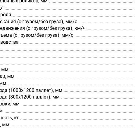
илочных роликов, мм
да
троля
скания (с грузом/без груза), мм/с
едвижения (с грузом/без груза), км/ч
ъема (с грузом/без груза), мм/с
зводства
, мм
ки, мм
 мм
да (1000х1200 паллет), мм
да (800х1200 паллет), мм
овки, мм
мм
ость, кг
, мм