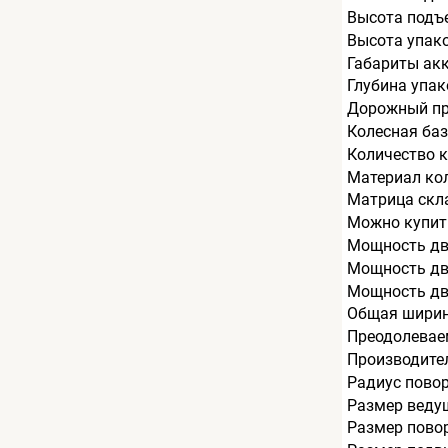
Высота подъ
Высота упак
Габариты ак
Глубина упак
Дорожный пр
Колесная баз
Количество к
Материал ко
Матрица скл
Можно купит
Мощность дв
Мощность дви
Мощность дв
Общая ширин
Преодолеваем
Производите
Радиус пово
Размер веду
Размер пово