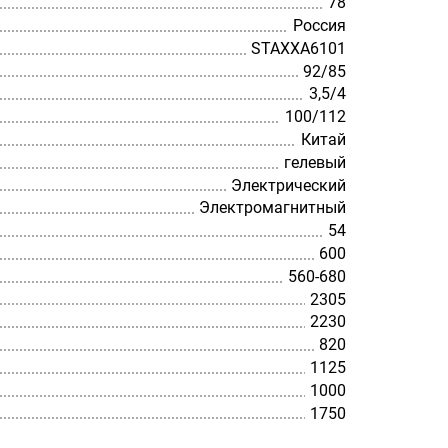
78
Россия
STAXXA6101
92/85
3,5/4
100/112
Китай
гелевый
Электрический
Электромагнитный
54
600
560-680
2305
2230
820
1125
1000
1750