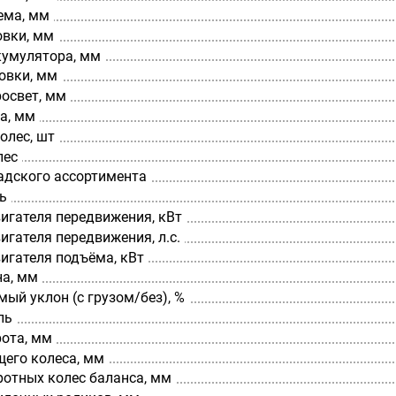
ема, мм
овки, мм
кумулятора, мм
овки, мм
освет, мм
а, мм
олес, шт
лес
адского ассортимента
ь
игателя передвижения, кВт
гателя передвижения, л.с.
игателя подъёма, кВт
а, мм
ый уклон (с грузом/без), %
ль
рота, мм
щего колеса, мм
ротных колес баланса, мм