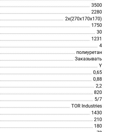
3500
2280
2х(270х170х170)
1750
30
1231
4
полиуретан
Заказывать
Y
0,65
0,88
2,2
820
5/7
TOR Industries
1430
210
180