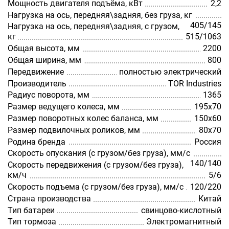
Мощность двигателя подъёма, кВт
2,2
Нагрузка на ось, передняя\задняя, без груза, кг
405/145
Нагрузка на ось, передняя\задняя, с грузом,
кг
515/1063
Общая высота, мм
2200
Общая ширина, мм
800
Передвижение
полностью электрический
Производитель
TOR Industries
Радиус поворота, мм
1365
Размер ведущего колеса, мм
195х70
Размер поворотных колес баланса, мм
150х60
Размер подвилочных роликов, мм
80х70
Родина бренда
Россия
Скорость опускания (с грузом/без груза), мм/с
140/140
Скорость передвижения (с грузом/без груза),
км/ч
5/6
Скорость подъема (с грузом/без груза), мм/с
120/220
Страна производства
Китай
Тип батареи
свинцово-кислотный
Тип тормоза
Электромагнитный