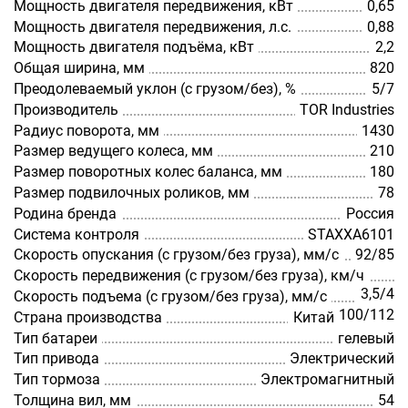
Мощность двигателя передвижения, кВт
0,65
Мощность двигателя передвижения, л.с.
0,88
Мощность двигателя подъёма, кВт
2,2
Общая ширина, мм
820
Преодолеваемый уклон (с грузом/без), %
5/7
Производитель
TOR Industries
Радиус поворота, мм
1430
Размер ведущего колеса, мм
210
Размер поворотных колес баланса, мм
180
Размер подвилочных роликов, мм
78
Родина бренда
Россия
Система контроля
STAXXA6101
Скорость опускания (с грузом/без груза), мм/с
92/85
Скорость передвижения (с грузом/без груза), км/ч
3,5/4
Скорость подъема (с грузом/без груза), мм/с
100/112
Страна производства
Китай
Тип батареи
гелевый
Тип привода
Электрический
Тип тормоза
Электромагнитный
Толщина вил, мм
54