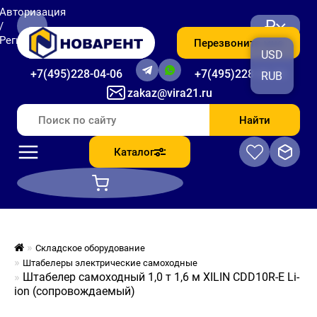
Авторизация
₽
/
Регистрация
Перезвоните мне
USD
+7(495)228-04-06
+7(495)228-06-56
RUB
zakaz@vira21.ru
Найти
Каталог
Складское оборудование
Штабелеры электрические самоходные
Штабелер самоходный 1,0 т 1,6 м XILIN CDD10R-E Li-
ion (сопровождаемый)