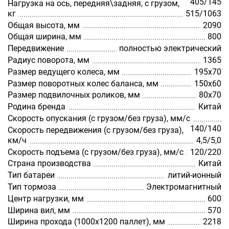
405/145
Нагрузка на ось, передняя\задняя, с грузом,
кг
515/1063
Общая высота, мм
2090
Общая ширина, мм
800
Передвижение
полностью электрический
Радиус поворота, мм
1365
Размер ведущего колеса, мм
195х70
Размер поворотных колес баланса, мм
150х60
Размер подвилочных роликов, мм
80х70
Родина бренда
Китай
Скорость опускания (с грузом/без груза), мм/с
140/140
Скорость передвижения (с грузом/без груза),
км/ч
4,5/5,0
Скорость подъема (с грузом/без груза), мм/с
120/220
Страна производства
Китай
Тип батареи
литий-ионный
Тип тормоза
Электромагнитный
Центр нагрузки, мм
600
Ширина вил, мм
570
Ширина прохода (1000х1200 паллет), мм
2218