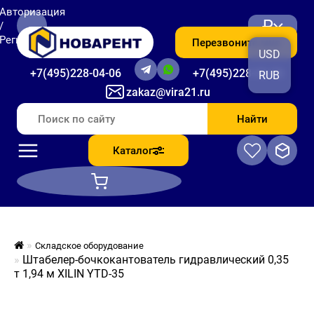
Авторизация
₽
/
Регистрация
Перезвоните мне
USD
+7(495)228-04-06
+7(495)228-06-56
RUB
zakaz@vira21.ru
Найти
Каталог
Складское оборудование
Штабелер-бочкокантователь гидравлический 0,35
т 1,94 м XILIN YTD-35