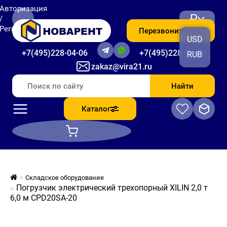
Авторизация
₽
/
Регистрация
Перезвоните мне
USD
+7(495)228-04-06
+7(495)228-06-56
RUB
zakaz@vira21.ru
Найти
Каталог
Складское оборудование
Погрузчик электрический трехопорный XILIN 2,0 т
6,0 м CPD20SA-20