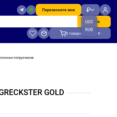
₽
Перезвоните мне
Найти
USD
RUB
0
товаров, на 0.00 ₽
лочных погрузчиков
GRECKSTER GOLD