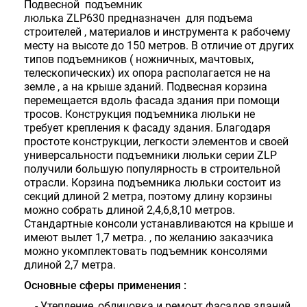
Подвесной подъемник
люлька
ZLP
630 предназначен для подъема
строителей , материалов и инструмента к рабочему
месту на высоте до 150 метров. В отличие от других
типов подъемников ( ножничных, мачтовых,
телескопических) их опора располагается не на
земле , а на крыше зданий. Подвесная корзина
перемещается вдоль фасада здания при помощи
тросов. Конструкция подъемника люльки не
требует крепления к фасаду здания. Благодаря
простоте конструкции, легкости элементов и своей
универсальности подъемники люльки серии
ZLP
получили большую популярность в строительной
отрасли. Корзина подъемника люльки состоит из
секций длиной 2 метра, поэтому длину корзины
можно собрать длиной 2,4,6,8,10 метров.
Стандартные консоли устанавливаются на крыше и
имеют вылет 1,7 метра. , по желанию заказчика
можно укомплектовать подъемник консолями
длиной 2,7 метра.
Основные сферы применения :
- Утепление, облицовка и ремонт фасадов зданий