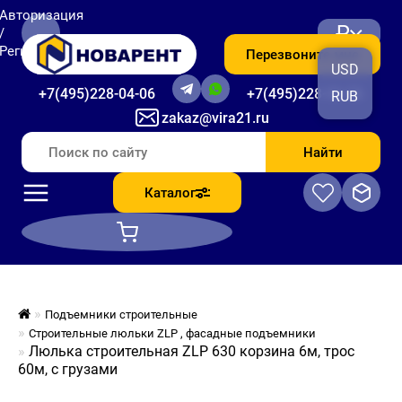
Авторизация
₽
/
Регистрация
Перезвоните мне
USD
+7(495)228-04-06
+7(495)228-06-56
RUB
zakaz@vira21.ru
Найти
Каталог
Подъемники строительные
Строительные люльки ZLP , фасадные подъемники
Люлька строительная ZLP 630 корзина 6м, трос
60м, с грузами