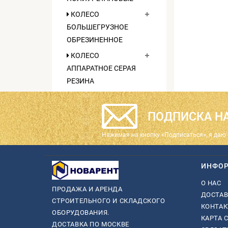
КОЛЕСО
БОЛЬШЕГРУЗНОЕ
ОБРЕЗИНЕННОЕ
КОЛЕСО
АППАРАТНОЕ СЕРАЯ
РЕЗИНА
ПОДПИСКА НА
Нажимая на кнопку «Подписаться», я даю 
ИНФО
О НАС
ПРОДАЖА И АРЕНДА
ДОСТАВ
СТРОИТЕЛЬНОГО И СКЛАДСКОГО
КОНТА
ОБОРУДОВАНИЯ.
КАРТА 
ДОСТАВКА ПО МОСКВЕ