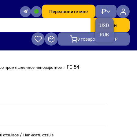
₽
Перезвоните мне
Найти
USD
RUB
0
товаров, на 0.00 ₽
FC 54
со промышленное неповоротное
/
0 отзывов
Написать отзыв