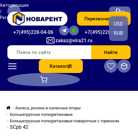
Авторизация
₽
/
Регистрация
Перезвоните мне
USD
+7(495)228-04-06
+7(495)228-06-56
RUB
zakaz@vira21.ru
Найти
Каталог
Колеса, ролики и колесные опоры
Большегрузные полиуретановые
Большегрузные полиуретановые поворотные с тормозом
SCpb 42