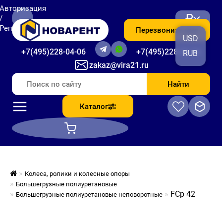
Авторизация
₽
/
Регистрация
Перезвоните мне
USD
+7(495)228-04-06
+7(495)228-06-56
RUB
zakaz@vira21.ru
Найти
Каталог
Колеса, ролики и колесные опоры
Большегрузные полиуретановые
FCp 42
Большегрузные полиуретановые неповоротные