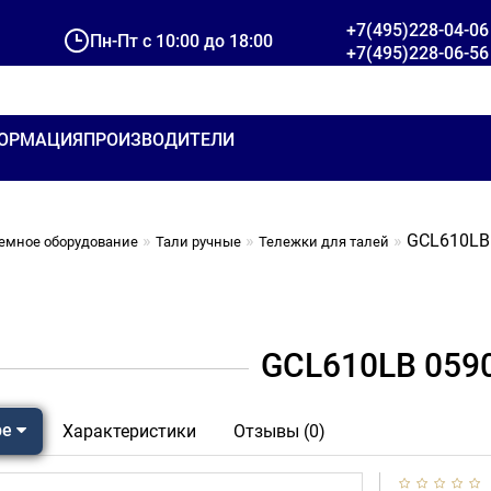
+7(495)228-04-06
Пн-Пт с 10:00 до 18:00
+7(495)228-06-56
ОРМАЦИЯ
ПРОИЗВОДИТЕЛИ
GCL610LB
емное оборудование
Тали ручные
Тележки для талей
GCL610LB 059
ре
Характеристики
Отзывы (0)