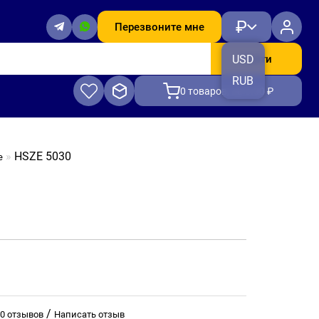
₽
Перезвоните мне
Найти
USD
RUB
0
товаров, на 0.00 ₽
HSZE 5030
е
/
0 отзывов
Написать отзыв