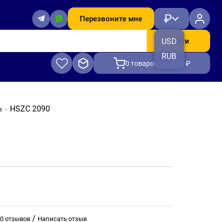
₽
Перезвоните мне
Найти
USD
RUB
0
товаров, на 0.00 ₽
HSZC 2090
е
/
0 отзывов
Написать отзыв