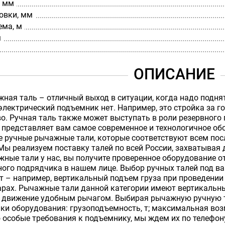
, мм
овки, мм
ема, м
м
ОПИСАНИЕ
ная таль – отличный выход в ситуации, когда надо поднят
лектрический подъемник нет. Например, это стройка за г
о. Ручная таль также может выступать в роли резервного
представляет вам самое современное и технологичное обо
е ручные рычажные тали, которые соответствуют всем пос
Мы реализуем поставку талей по всей России, захватывая
ные тали у нас, вы получите проверенное оборудование 
ного подрядчика в нашем лице. Выбор ручных талей под в
 – например, вертикальный подъем груза при проведении
гарах. Рычажные тали данной категории имеют вертикаль
в движение удобным рычагом. Выбирая рычажную ручную т
ки оборудования: грузоподъемность, т; максимальная возм
о особые требования к подъемнику, мы ждем их по телефон