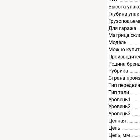
Высота упак
Глубина упак
Грузоподъемн
Для гаража
Матрица скл
Модель
Можно купит
Производите
Родина брен
Рубрика
Страна прои
Тип передви
Тип тали
Уровень1
Уровень2
Уровень3
Цепная
Цепь
Цепь, мм