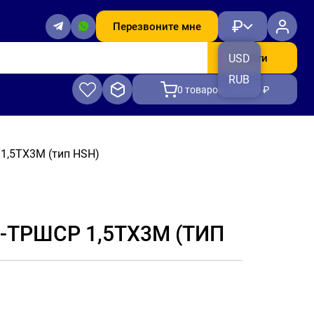
₽
Перезвоните мне
Найти
USD
RUB
0
товаров, на 0.00 ₽
1,5ТХ3М (тип HSH)
-ТРШСР 1,5ТХ3М (ТИП