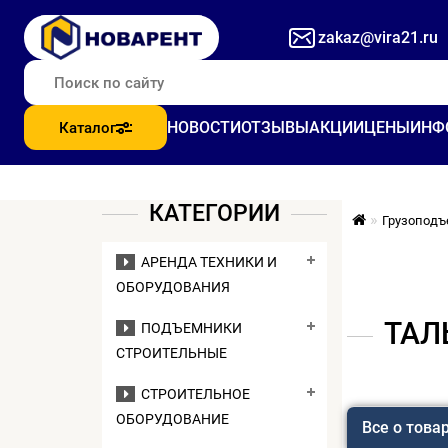
zakaz@vira21.ru
НОВОСТИ
ОТЗЫВЫ
АКЦИИ
ЦЕНЫ
ИНФ
Каталог
КАТЕГОРИИ
Грузоподъ
АРЕНДА ТЕХНИКИ И
ОБОРУДОВАНИЯ
ТАЛ
ПОДЪЕМНИКИ
СТРОИТЕЛЬНЫЕ
СТРОИТЕЛЬНОЕ
ОБОРУДОВАНИЕ
Все о това