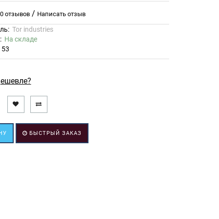
/
0 отзывов
Написать отзыв
ль:
Tor industries
ь:
На складе
153
ешевле?
НУ
БЫСТРЫЙ ЗАКАЗ