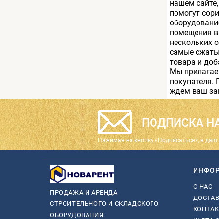
нашем сайте,
помогут сори
оборудование
помещения в 
нескольких о
самые сжаты
товара и доб
Мы прилагаем
покупателя. 
ждем ваш за
ПОДПИСКА НА
Нажимая на кнопку «Подписаться», я даю 
ИНФО
О НАС
ПРОДАЖА И АРЕНДА
ДОСТАВ
СТРОИТЕЛЬНОГО И СКЛАДСКОГО
КОНТА
ОБОРУДОВАНИЯ.