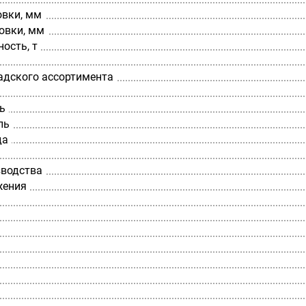
овки, мм
овки, мм
ость, т
адского ассортимента
ь
ль
да
зводства
жения