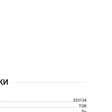
КИ
333134
TOR
Да