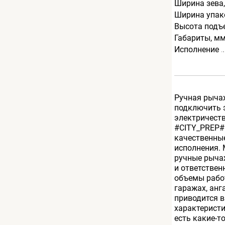
Ширина зева
Ширина упак
Высота подъ
Габариты, м
Исполнение
Ручная рычаж
подключить э
электричеств
#CITY_PREP# 
качественны
исполнения. 
ручные рычаж
и ответствен
объемы работ
гаражах, ан
приводится 
характеристи
есть какие-т