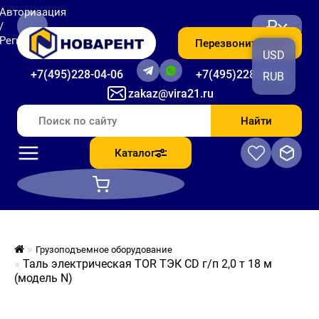
Авторизация
₽
/
Регистрация
Перезвоните мне
USD
+7(495)228-04-06
+7(495)228-06-56
RUB
zakaz@vira21.ru
Найти
Каталог
Грузоподъемное оборудование
Таль электрическая TOR ТЭК CD г/п 2,0 т 18 м
(модель N)