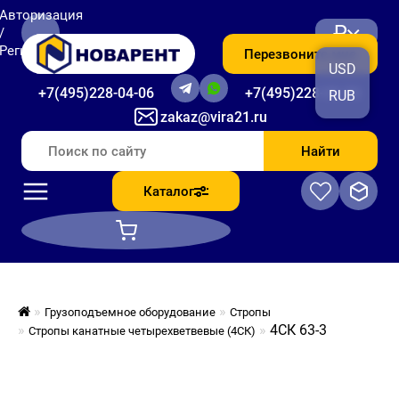
Авторизация
₽
/
Регистрация
Перезвоните мне
USD
+7(495)228-04-06
+7(495)228-06-56
RUB
zakaz@vira21.ru
Найти
Каталог
Грузоподъемное оборудование
Стропы
4СК 63-3
Стропы канатные четырехветвевые (4СК)