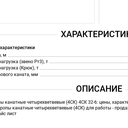
ХАРАКТЕРИСТИ
 характеристики
, м
агрузка (звено Рт3), т
агрузка (Крюк), т
ового каната, мм
ОПИСАНИЕ
ы канатные четырехветвевые (4СК) 4СК 32-6: цены, характе
опы канатные четырехветвевые (4СК) для работы - продажа
айс лист