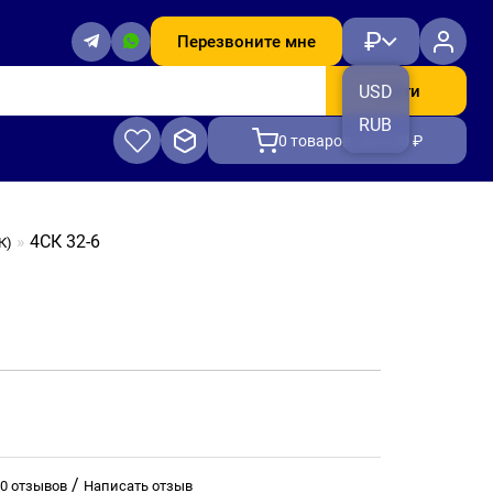
₽
Перезвоните мне
Найти
USD
RUB
0
товаров, на 0.00 ₽
4СК 32-6
К)
/
0 отзывов
Написать отзыв