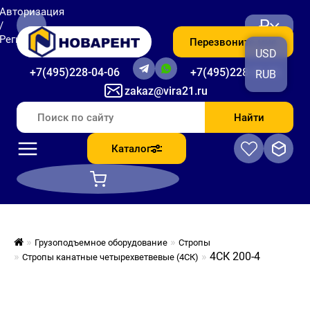
Авторизация
₽
/
Регистрация
Перезвоните мне
USD
+7(495)228-04-06
+7(495)228-06-56
RUB
zakaz@vira21.ru
Найти
Каталог
Грузоподъемное оборудование
Стропы
4СК 200-4
Стропы канатные четырехветвевые (4СК)