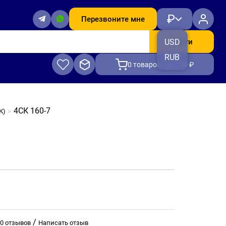
₽
Перезвоните мне
Найти
USD
RUB
0
товаров, на 0.00 ₽
4СК 160-7
К)
/
0 отзывов
Написать отзыв