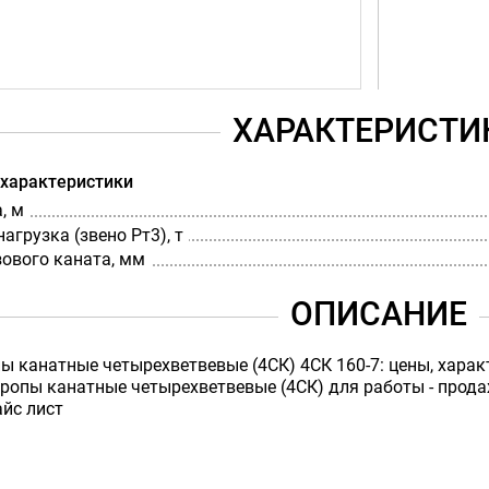
ХАРАКТЕРИСТИ
 характеристики
, м
агрузка (звено Рт3), т
ового каната, мм
ОПИСАНИЕ
ы канатные четырехветвевые (4СК) 4СК 160-7: цены, характ
опы канатные четырехветвевые (4СК) для работы - продажа
айс лист