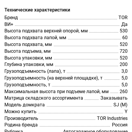
Технические характеристики
Бренд
TOR
ВИ+
Да
Высота подхвата верхней опорой, мм
530
Высота подхвата лапой, мм
60
Высота подхвата, мм
520
Высота подъема, мм
720
Высота упаковки, мм
520
Глубина упаковки, мм
200
Грузоподъемность (лапа), т
3,0
Грузоподъемность (на верхней площадке), т
5,0
Грузоподъемность, т
5,0
Максимальная высота при подъеме лапой, мм
260
Матрица складского ассортимента
Заказывать
Модель домкрата
SJ (M)
Можно купить
Y
Производитель
TOR Industries
Родина бренда
Россия
Рубрика
Автогаражное оборудование