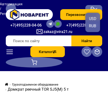
Авторизация
₽
/
Регистрация
Перезвоните мне
USD
+7(495)228-04-06
+7(495)228-06-56
RUB
zakaz@vira21.ru
Найти
Каталог
Грузоподъемное оборудование
Домкрат реечный TOR SJ5(M) 5 т