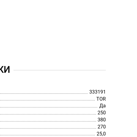
КИ
333191
TOR
Да
250
380
270
25,0