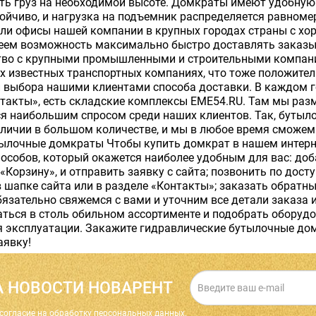
ь груз на необходимой высоте. Домкраты имеют удобную 
ойчиво, и нагрузка на подъемник распределяется равном
ли офисы нашей компании в крупных городах страны с хор
еем возможность максимально быстро доставлять заказы
тво с крупными промышленными и строительными компан
х известных транспортных компаниях, что тоже положител
 выбора нашими клиентами способа доставки. В каждом го
нтакты», есть складские комплексы EME54.RU. Там мы раз
я наибольшим спросом среди наших клиентов. Так, бутыл
личии в большом количестве, и мы в любое время сможем 
тылочные домкраты Чтобы купить домкрат в нашем интерне
особов, который окажется наиболее удобным для вас: до
«Корзину», и отправить заявку с сайта; позвонить по дост
 шапке сайта или в разделе «Контакты»; заказать обратны
бязательно свяжемся с вами и уточним все детали заказа 
ться в столь обильном ассортименте и подобрать оборудо
 эксплуатации. Закажите гидравлические бутылочные дом
аявку!
 НОВОСТИ НОВАРЕНТ
cогласие на обработку персональных данных.