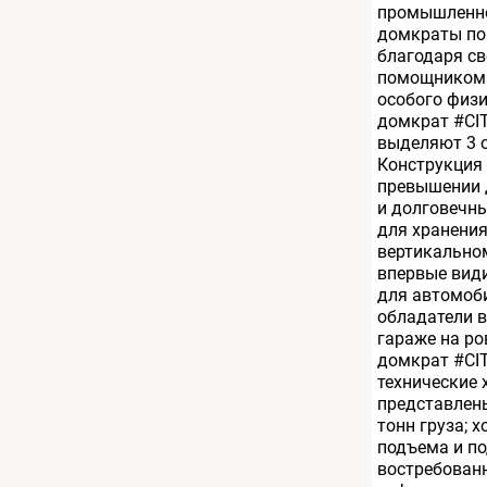
промышленной
домкраты по 
благодаря св
помощником 
особого физи
домкрат #CI
выделяют 3 о
Конструкция 
превышении 
и долговечн
для хранения
вертикальном
впервые види
для автомоби
обладатели в
гараже на р
домкрат #CI
технические 
представлены
тонн груза; 
подъема и по
востребованн