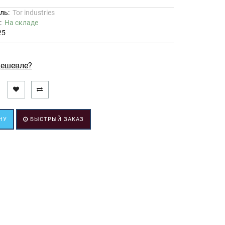
ль:
Tor industries
ь:
На складе
25
ешевле?
НУ
БЫСТРЫЙ ЗАКАЗ