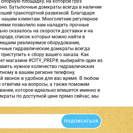
опорную площадку, на которой груз
ерно. Бутылочные домкраты всегда в наличии
ошей транспортной развязкой. Благодаря
 нашим клиентам. Многолетнее регулярное
иями позволило нам наладить прочные
ьно сказалось на скорости доставки и на
роде, список которых можно найти в
мещаем реализуемое оборудование,
очные гидравлические домкраты всегда
приступить к сбору вашего заказа. Как
т-магазине #CITY_PREP#, выбирайте один из
бавить нужное количество гидравлических
упному в вашем регионе телефону,
й звонок в удобное для вас время. В любом
и ответим на вопросы, а также поможем
вание, которое идеально впишется именно в
краты по доступной цене прямо сейчас, мы
ПОДПИСАТЬСЯ