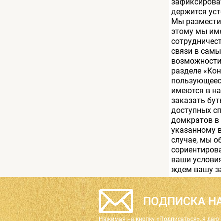
зафиксироват
держится уст
Мы размести
этому мы им
сотрудничес
связи в самы
возможности
разделе «Ко
пользующеес
имеются в на
заказать бу
доступных сп
домкратов в 
указанному в
случае, мы о
сориентирова
ваши условия
ждем вашу з
ПОДПИСКА НА
Нажимая на кнопку «Подписаться», я даю 