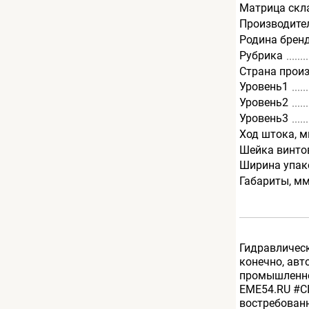
Матрица скл
Производите
Родина брен
Рубрика
Страна прои
Уровень1
Уровень2
Уровень3
Ход штока, 
Шейка винто
Ширина упак
Габариты, м
Гидравлическ
конечно, авт
промышленной
EME54.RU #C
востребованн