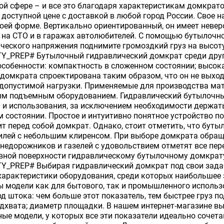
 сфере – и все это благодаря характеристикам домкрато
доступной цене с доставкой в любой город России. Свое 
оей форме. Вертикально ориентированный, он имеет неве
на СТО и в гаражах автолюбителей. С помощью бутылочно
ческого напряжения поднимите громоздкий груз на высот
TY_PREP# Бутылочный гидравлический домкрат среди дру
собенности: компактность в сложенном состоянии; высока
домкрата спроектирована таким образом, что он не выход
допустимой нагрузки. Применяемые для производства мат
ым подъемным оборудованием. Гидравлический бутылочный
 и использования, за исключением необходимости держать
 состоянии. Простое и интуитивно понятное устройство по
т перед собой домкрат. Однако, стоит отметить, что бут
лей с небольшим клиренсом. При выборе домкрата обраща
недорожников и газелей с удовольствием отметят все пе
овной поверхности гидравлическому бутылочному домкрат
TY_PREP# Выбирая гидравлический домкрат под свои зада
характеристики оборудования, среди которых наибольшее 
 модели как для бытового, так и промышленного использо
ход штока: чем больше этот показатель, тем быстрее груз 
дхвата; диаметр площадки. В нашем интернет-магазине вы
ые модели, у которых все эти показатели идеально сочета