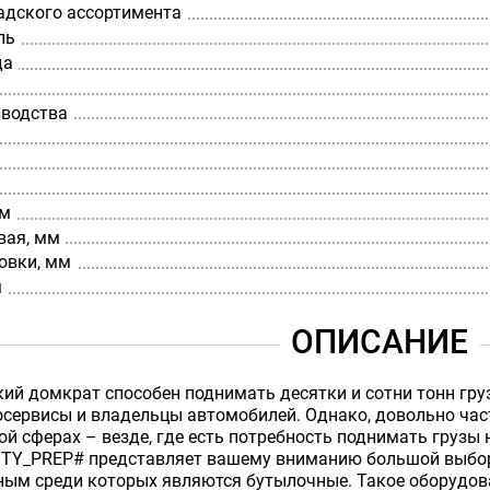
адского ассортимента
ль
да
зводства
мм
вая, мм
овки, мм
м
ОПИСАНИЕ
ий домкрат способен поднимать десятки и сотни тонн гру
осервисы и владельцы автомобилей. Однако, довольно час
 сферах – везде, где есть потребность поднимать грузы 
ITY_PREP# представляет вашему вниманию большой выбо
ым среди которых являются бутылочные. Такое оборудован