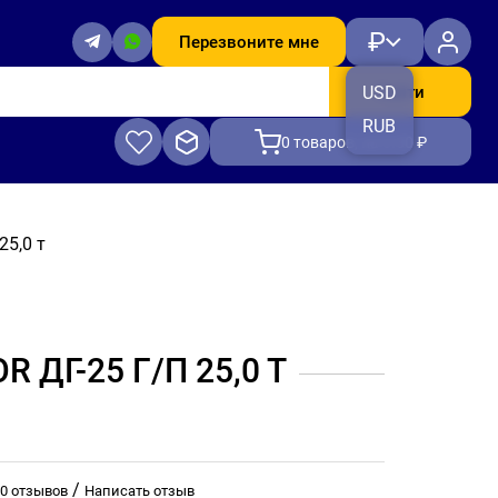
₽
Перезвоните мне
Найти
USD
RUB
0
товаров, на 0.00 ₽
25,0 т
ДГ-25 Г/П 25,0 Т
/
0 отзывов
Написать отзыв