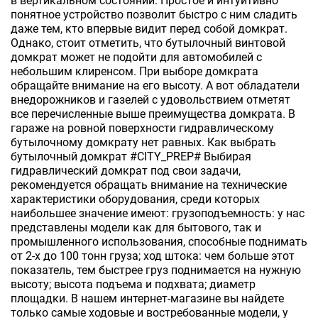
в вертикальном состоянии. Простое и интуитивно
понятное устройство позволит быстро с ним сладить
даже тем, кто впервые видит перед собой домкрат.
Однако, стоит отметить, что бутылочный винтовой
домкрат может не подойти для автомобилей с
небольшим клиренсом. При выборе домкрата
обращайте внимание на его высоту. А вот обладатели
внедорожников и газелей с удовольствием отметят
все перечисленные выше преимущества домкрата. В
гараже на ровной поверхности гидравлическому
бутылочному домкрату нет равных. Как выбрать
бутылочный домкрат #CITY_PREP# Выбирая
гидравлический домкрат под свои задачи,
рекомендуется обращать внимание на технические
характеристики оборудования, среди которых
наибольшее значение имеют: грузоподъемность: у нас
представлены модели как для бытового, так и
промышленного использования, способные поднимать
от 2-х до 100 тонн груза; ход штока: чем больше этот
показатель, тем быстрее груз поднимается на нужную
высоту; высота подъема и подхвата; диаметр
площадки. В нашем интернет-магазине вы найдете
только самые ходовые и востребованные модели, у