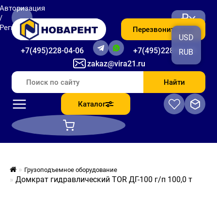
Авторизация
₽
/
Регистрация
Перезвоните мне
USD
+7(495)228-04-06
+7(495)228-06-56
RUB
zakaz@vira21.ru
Найти
Каталог
Грузоподъемное оборудование
Домкрат гидравлический TOR ДГ-100 г/п 100,0 т