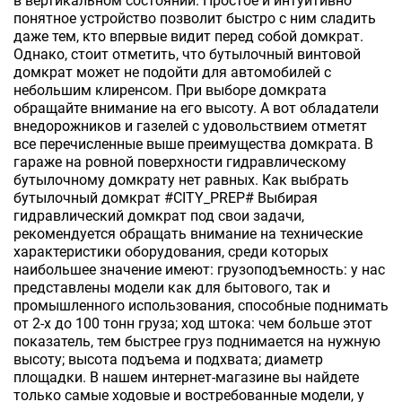
в вертикальном состоянии. Простое и интуитивно
понятное устройство позволит быстро с ним сладить
даже тем, кто впервые видит перед собой домкрат.
Однако, стоит отметить, что бутылочный винтовой
домкрат может не подойти для автомобилей с
небольшим клиренсом. При выборе домкрата
обращайте внимание на его высоту. А вот обладатели
внедорожников и газелей с удовольствием отметят
все перечисленные выше преимущества домкрата. В
гараже на ровной поверхности гидравлическому
бутылочному домкрату нет равных. Как выбрать
бутылочный домкрат #CITY_PREP# Выбирая
гидравлический домкрат под свои задачи,
рекомендуется обращать внимание на технические
характеристики оборудования, среди которых
наибольшее значение имеют: грузоподъемность: у нас
представлены модели как для бытового, так и
промышленного использования, способные поднимать
от 2-х до 100 тонн груза; ход штока: чем больше этот
показатель, тем быстрее груз поднимается на нужную
высоту; высота подъема и подхвата; диаметр
площадки. В нашем интернет-магазине вы найдете
только самые ходовые и востребованные модели, у