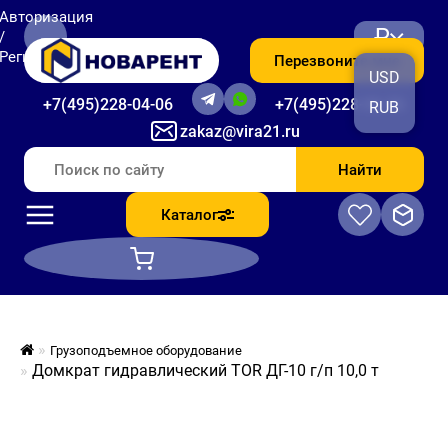
Авторизация
₽
/
Регистрация
Перезвоните мне
USD
+7(495)228-04-06
+7(495)228-06-56
RUB
zakaz@vira21.ru
Найти
Каталог
Грузоподъемное оборудование
Домкрат гидравлический TOR ДГ-10 г/п 10,0 т