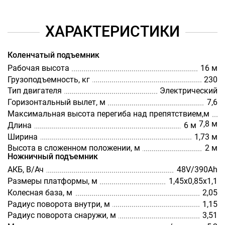
ХАРАКТЕРИСТИКИ
Коленчатый подъемник
Рабочая высота
16 м
Грузоподъемность, кг
230
Тип двигателя
Электрический
Горизонтальный вылет, м
7,6
Максимальная высота перегиба над препятствием,м
7,8 м
Длина
6 м
Ширина
1,73 м
Высота в сложенном положении, м
2 м
Ножничный подъемник
АКБ, В/Ач
48V/390Ah
Размеры платформы, м
1,45х0,85х1,1
Колесная база, м
2,05
Радиус поворота внутри, м
1,15
Радиус поворота снаружи, м
3,51