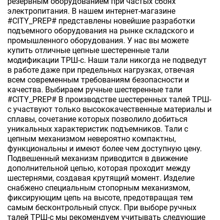
резервным оборудованием при частых сбоях
электропитания. В нашем интернет-магазине
#CITY_PREP# представлены новейшие разработки
подъемного оборудования на рынке складского и
промышленного оборудования. У нас вы можете
купить отличные цепные шестеренные тали
модификации ТРШ-с. Наши тали никогда не подведут
в работе даже при предельных нагрузках, отвечая
всем современным требованиям безопасности и
качества. Выбираем ручные шестеренные тали
#CITY_PREP# В производстве шестеренных талей ТРШ-
с участвуют только высококачественные материалы и
сплавы, сочетание которых позволило добиться
уникальных характеристик подъемников. Тали с
цепным механизмом невероятно компактны,
функциональны и имеют более чем доступную цену.
Подвешенный механизм приводится в движение
дополнительной цепью, которая проходит между
шестернями, создавая крутящий момент. Изделие
снабжено специальным стопорным механизмом,
фиксирующим цепь на высоте, предотвращая тем
самым бесконтрольный спуск. При выборе ручных
талей ТРШ-с мы рекомендуем учитывать следующие