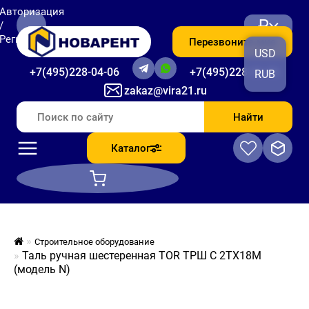
Авторизация
₽
/
Регистрация
Перезвоните мне
USD
+7(495)228-04-06
+7(495)228-06-56
RUB
zakaz@vira21.ru
Найти
Каталог
Строительное оборудование
Таль ручная шестеренная TOR ТРШ C 2ТХ18М
(модель N)