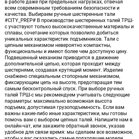
в работе даже при предельных нагрузках, отвечая
всем современным требованиям безопасности и
качества. Выбираем ручные шестеренные тали
#CITY_PREP# В производстве шестеренных талей ТРШ-
с участвуют только высококачественные материалы и
сплавы, сочетание которых позволило добиться
уникальных характеристик подъемников. Тали с
цепным механизмом невероятно компактны,
функциональны и имеют более чем доступную цену.
Подвешенный механизм приводится в движение
дополнительной цепью, которая проходит между
шестернями, создавая крутящий момент. Изделие
снабжено специальным стопорным механизмом,
фиксирующим цепь на высоте, предотвращая тем
самым бесконтрольный спуск. При выборе ручных
талей ТРШ-с мы рекомендуем учитывать следующие
параметры: максимально возможная высота
подъема; допустимая грузоподъемность. Если вам
важны какие-либо иные характеристики, мы готовы
помочь вам с выбором цепных талей. Напишите нам в
онлайн-чат, или закажите обратный звонок, указав
удобное для связи время: мы сделаем все возможное,
чтобы у вас оказались самые подходящие модели