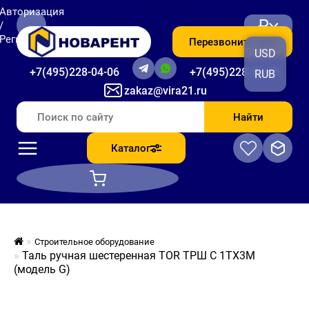
Авторизация
₽
/
Регистрация
Перезвоните мне
USD
+7(495)228-04-06
+7(495)228-06-56
RUB
zakaz@vira21.ru
Найти
Каталог
Строительное оборудование
Таль ручная шестеренная TOR ТРШ C 1ТХ3М
(модель G)