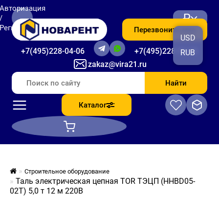
Авторизация
₽
/
Регистрация
Перезвоните мне
USD
+7(495)228-04-06
+7(495)228-06-56
RUB
zakaz@vira21.ru
Найти
Каталог
Строительное оборудование
Таль электрическая цепная TOR ТЭЦП (HHBD05-
02T) 5,0 т 12 м 220В