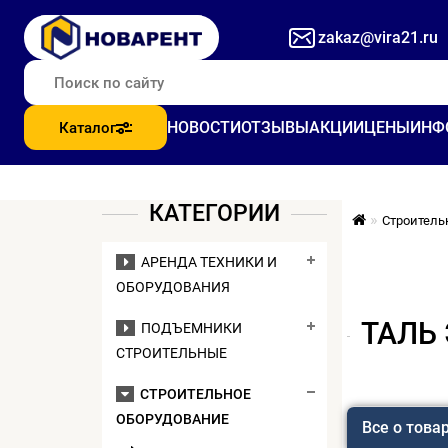
zakaz@vira21.ru
НОВОСТИ
ОТЗЫВЫ
АКЦИИ
ЦЕНЫ
ИНФ
Каталог
КАТЕГОРИИ
Строитель
АРЕНДА ТЕХНИКИ И
ОБОРУДОВАНИЯ
ТАЛЬ 
ПОДЪЕМНИКИ
СТРОИТЕЛЬНЫЕ
СТРОИТЕЛЬНОЕ
ОБОРУДОВАНИЕ
Все о това