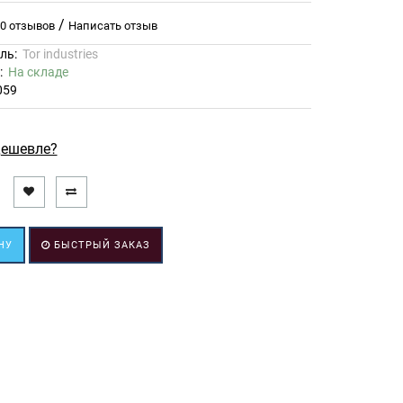
/
0 отзывов
Написать отзыв
ль:
Tor industries
ь:
На складе
059
ешевле?
НУ
БЫСТРЫЙ ЗАКАЗ