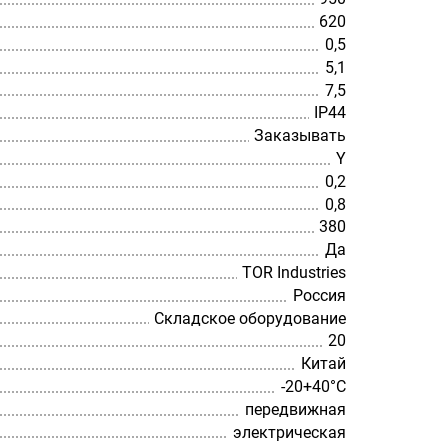
620
0,5
5,1
7,5
IP44
Заказывать
Y
0,2
0,8
380
Да
TOR Industries
Россия
Складское оборудование
20
Китай
-20+40°С
передвижная
электрическая