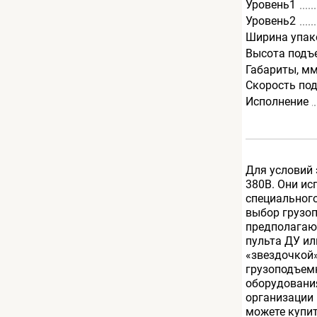
Уровень1
Уровень2
Ширина упак
Высота подъ
Габариты, м
Скорость по
Исполнение
Для условий 
380В. Они ис
специального
выбор грузо
предполагаю
пульта ДУ ил
«звездочкой»
грузоподъемн
оборудовани
организации 
можете купит