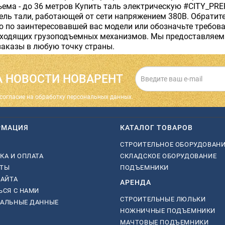
ема - до 36 метров Купить таль электрическую #CITY_PR
ль тали, работающей от сети напряжением 380В. Обратите
 по заинтересовавшей вас модели или обозначьте требов
дходящих грузоподъемных механизмов. Мы предоставляем 
заказы в любую точку страны.
 НОВОСТИ НОВАРЕНТ
cогласие на обработку персональных данных.
РМАЦИЯ
КАТАЛОГ ТОВАРОВ
СТРОИТЕЛЬНОЕ ОБОРУДОВАН
КА И ОПЛАТА
СКЛАДСКОЕ ОБОРУДОВАНИЕ
КТЫ
ПОДЪЕМНИКИ
САЙТА
АРЕНДА
ЬСЯ С НАМИ
СТРОИТЕЛЬНЫЕ ЛЮЛЬКИ
НАЛЬНЫЕ ДАННЫЕ
НОЖНИЧНЫЕ ПОДЪЕМНИКИ
МАЧТОВЫЕ ПОДЪЕМНИКИ