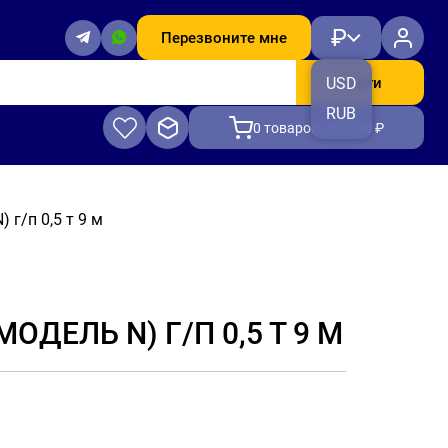
₽
Перезвоните мне
Найти
USD
RUB
0
товаров, на 0.00 ₽
 г/п 0,5 т 9 м
ОДЕЛЬ N) Г/П 0,5 Т 9 М