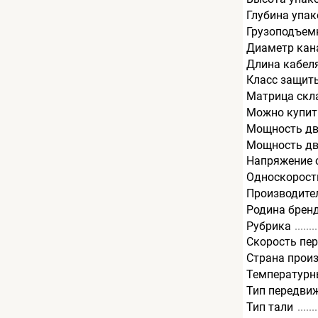
Глубина упак
Грузоподъемн
Диаметр кан
Длина кабеля
Класс защит
Матрица скл
Можно купит
Мощность дв
Мощность дв
Напряжение с
Односкорост
Производите
Родина брен
Рубрика
Скорость пе
Страна прои
Температурн
Тип передви
Тип тали