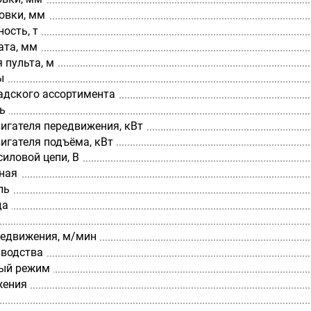
овки, мм
ость, т
ата, мм
 пульта, м
ы
адского ассортимента
ь
игателя передвижения, кВт
игателя подъёма, кВт
иловой цепи, В
ная
ль
да
редвижения, м/мин
зводства
ый режим
жения